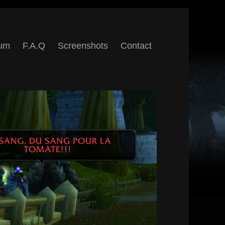
um
F.A.Q
Screenshots
Contact